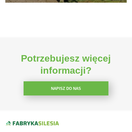
Potrzebujesz więcej
informacji?
NAPISZ DO NAS