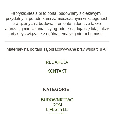
FabrykaSilesia.pl to portal budowlany z ciekawymi i
przydatnymi poradnikami zamieszczanymi w kategoriach
związanych z budową i remontem domu, a także
aranżacją mieszkania czy ogrodu. Znajdują się tutaj także
artykuły związane z ogólną tematyką nieruchomości.
Materiały na portalu są opracowywane przy wsparciu AI.
REDAKCJA
KONTAKT
KATEGORIE:
BUDOWNICTWO
DOM
LIFESTYLE