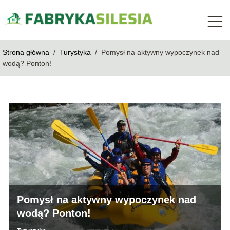
Strona główna
/
Turystyka
/
Pomysł na aktywny wypoczynek nad
wodą? Ponton!
Pomysł na aktywny wypoczynek nad
wodą? Ponton!