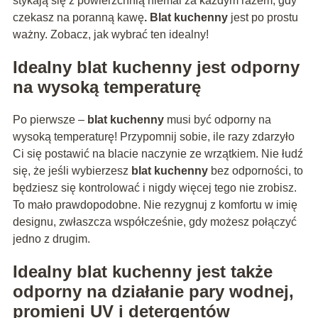
stykają się z powierzchnią niemal za każdym razem, gdy
czekasz na poranną kawę
. Blat kuchenny
jest po prostu
ważny. Zobacz, jak wybrać ten idealny!
Idealny
blat kuchenny
jest odporny
na wysoką temperaturę
Po pierwsze –
blat kuchenny
musi być odporny na
wysoką temperaturę! Przypomnij sobie, ile razy zdarzyło
Ci się postawić na blacie naczynie ze wrzątkiem. Nie łudź
się, że jeśli wybierzesz
blat kuchenny
bez odporności, to
będziesz się kontrolować i nigdy więcej tego nie zrobisz.
To mało prawdopodobne. Nie rezygnuj z komfortu w imię
designu, zwłaszcza współcześnie, gdy możesz połączyć
jedno z drugim.
Idealny
blat kuchenny
jest także
odporny na działanie pary wodnej,
promieni UV i detergentów