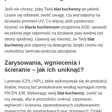
Jeśli nie chcesz, żeby Twój
blat kuchenny
po jakimś
czasie się odbarwił, zwróć uwagę, czy jest odporny na
działanie promieni UV. Co więcej, jeśli zamierzasz
trzymać na
blacie kuchennym
urządzenia AGD, sprawdź
wcześniej jego odporność na działanie pary wodnej (od
strony spodniej). Upewnij się również, że Twój
blat
kuchenny
jest odporny na detergenty, dzięki czemu nie
uszkodzisz laminatu podczas sprzątania.
Zarysowania, wgniecenia i
ścieranie – jak ich uniknąć?
Laminaty (CPL i HPL), które wykorzystuje się do produkcji
blatów, muszą być produkowane według wymagań normy
PN-EN 438. Wybierając swój
blat kuchenny
, zwróć na
nią uwagę, aby w przyszłości uniknąć zarysowań,
wgnieceń i ścierania, spowodowanych użytkowaniem
powierzchni do standardowych prac domowych. Dzięki