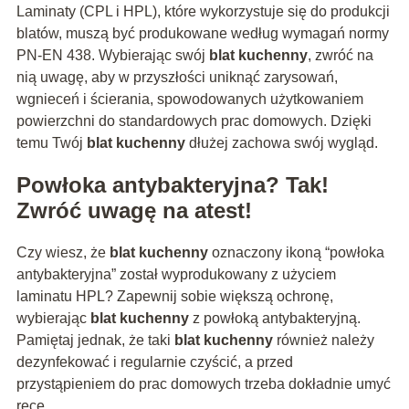
Laminaty (CPL i HPL), które wykorzystuje się do produkcji
blatów, muszą być produkowane według wymagań normy
PN-EN 438. Wybierając swój
blat kuchenny
, zwróć na
nią uwagę, aby w przyszłości uniknąć zarysowań,
wgnieceń i ścierania, spowodowanych użytkowaniem
powierzchni do standardowych prac domowych. Dzięki
temu Twój
blat kuchenny
dłużej zachowa swój wygląd.
Powłoka antybakteryjna? Tak!
Zwróć uwagę na atest!
Czy wiesz, że
blat kuchenny
oznaczony ikoną “powłoka
antybakteryjna” został wyprodukowany z użyciem
laminatu HPL? Zapewnij sobie większą ochronę,
wybierając
blat kuchenny
z powłoką antybakteryjną.
Pamiętaj jednak, że taki
blat kuchenny
również należy
dezynfekować i regularnie czyścić, a przed
przystąpieniem do prac domowych trzeba dokładnie umyć
ręce.